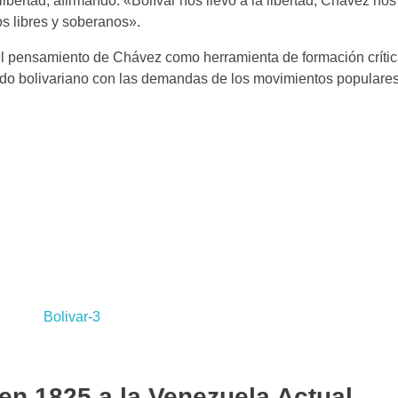
ibertad, afirmando: «Bolívar nos llevó a la libertad, Chávez nos
os libres y soberanos».
l pensamiento de Chávez como herramienta de formación crític
ado bolivariano con las demandas de los movimientos populares
en 1825 a la Venezuela Actual