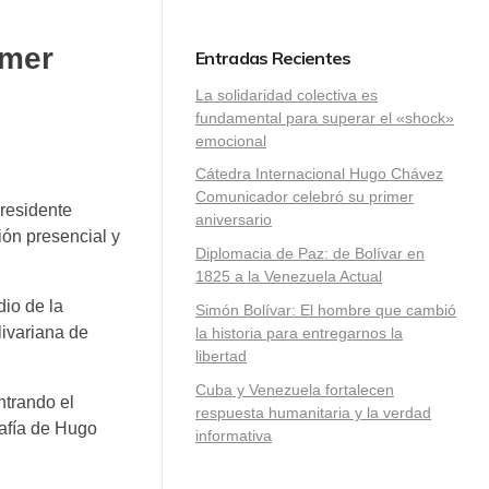
imer
Entradas Recientes
La solidaridad colectiva es
fundamental para superar el «shock»
emocional
Cátedra Internacional Hugo Chávez
Comunicador celebró su primer
presidente
aniversario
ón presencial y
Diplomacia de Paz: de Bolívar en
1825 a la Venezuela Actual
io de la
Simón Bolívar: El hombre que cambió
livariana de
la historia para entregarnos la
libertad
​Cuba y Venezuela fortalecen
ntrando el
respuesta humanitaria y la verdad
rafía de Hugo
informativa