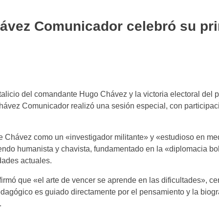
hávez Comunicador celebró su pr
licio del comandante Hugo Chávez y la victoria electoral del 
ávez Comunicador realizó una sesión especial, con participaci
e Chávez como un «investigador militante» y «estudioso en med
iendo humanista y chavista, fundamentado en la «diplomacia bo
dades actuales.
afirmó que «el arte de vencer se aprende en las dificultades», ce
edagógico es guiado directamente por el pensamiento y la biog
.