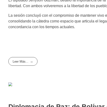
El diputado Jehyson Guzmán, detalló la importancia de la l
libertad. Con ambos volveremos a la libertad de los puebl
La sesión concluyó con el compromiso de mantener vivo e
consolidando la cátedra como espacio que articula el leg
concordancia con los tiempos actuales.
Leer Más...
Diplomacia de Paz: de Bolívar 