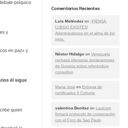
 debate psíquico
Comentarios Recientes
Luis Meléndez
en
¡PIENSA,
LUEGO EXISTES!
es y
Adentrándonos en el alma de los
ninis.
icos en paz» y
Néstor Hidalgo
en
Venezuela
rechaza ofensivas declaraciones
de Guyana sobre referéndum
consultivo
rios él sigue
Maria José
en
Entrega de
certificados II Cohorte
valentina Benitez
en
Lauicom
cribe quien
firmará protocolo de cooperación
con el Foro de Sao Paulo