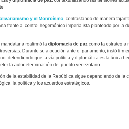
encia y
diplomacia de paz
, contextualizando las tensiones actu
te.
olivarianismo y el Monroísmo
, contrastando de manera tajan
iana frente al control hegemónico imperialista planteado por la 
a mandataria reafirmó la
diplomacia de paz
como la estrategia 
troversias. Durante su alocución ante el parlamento, instó firm
uo, defendiendo que la vía política y diplomática es la única h
meter la autodeterminación del pueblo venezolano.
ción de la estabilidad de la República sigue dependiendo de la
gica, la política y los acuerdos estratégicos.