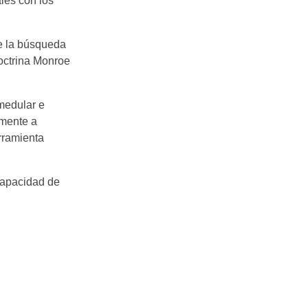
ales con los
te la búsqueda
doctrina Monroe
medular e
emente a
erramienta
 capacidad de