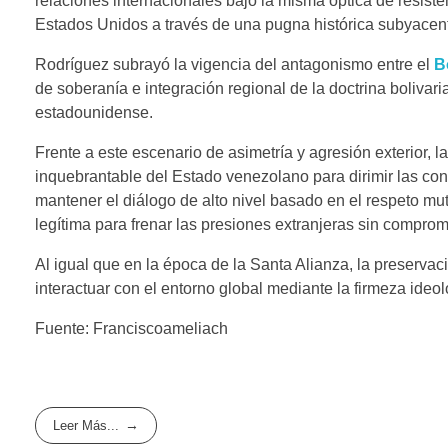
relaciones internacionales bajo la misma óptica de resist
Estados Unidos a través de una pugna histórica subyacen
Rodríguez subrayó la vigencia del antagonismo entre el
B
de soberanía e integración regional de la doctrina bolivar
estadounidense.
Frente a este escenario de asimetría y agresión exterior, l
inquebrantable del Estado venezolano para dirimir las con
mantener el diálogo de alto nivel basado en el respeto mut
legítima para frenar las presiones extranjeras sin compro
Al igual que en la época de la Santa Alianza, la preserva
interactuar con el entorno global mediante la firmeza ideoló
Fuente: Franciscoameliach
Leer Más...