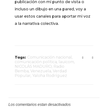
publicación con mi punto de vista o
incluso un dibujo en una pared, voy a
usar estos canales para aportar mi voz
a la narrativa colectiva.
Tags:
Comunicación nacional
,
comunicación política
,
lauicom
,
NICOLÁS MADURO
,
Radio
Bemba
,
Venezuela
,
Verdad
Popular
,
Yaloha Rodríguez
Los comentarios estan desactivados