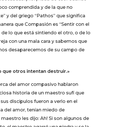
poco comprendida y de la que no
” y del griego “Pathos” que significa
 manera que Compasión es “Sentir con el
e lo que está sintiendo el otro, o de lo
areja con una mala cara y sabemos que
y nos desaparecemos de su campo de
 que otros intentan destruir.»
acerca del amor compasivo hablaron
iosa historia de un maestro sufí que
us discípulos fueron a verlo en el
ma del amor, tenían miedo de
 maestro les dijo: Ah! Si son algunos de
o, el maestro agarró una piedra y se la