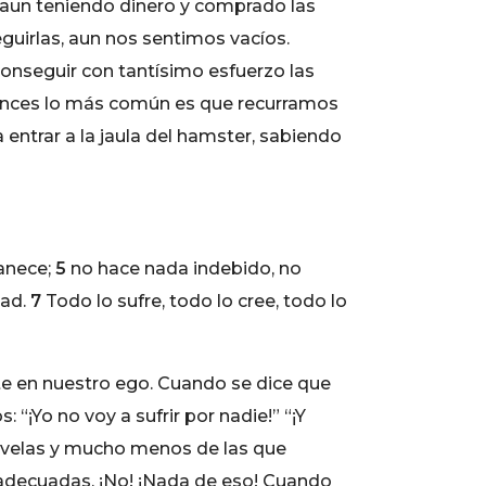
 aun teniendo dinero y comprado las
uirlas, aun nos sentimos vacíos.
onseguir con tantísimo esfuerzo las
ntonces lo más común es que recurramos
a entrar a la jaula del hamster, sabiendo
vanece;
5
no hace nada indebido, no
dad.
7
Todo lo sufre, todo lo cree, todo lo
te en nuestro ego. Cuando se dice que
¡Yo no voy a sufrir por nadie!” “¡Y
novelas y mucho menos de las que
inadecuadas. ¡No! ¡Nada de eso! Cuando