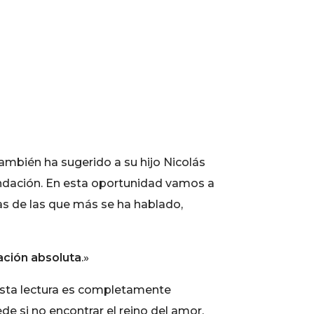
ambién ha sugerido a su hijo Nicolás
ndación. En esta oportunidad vamos a
as de las que más se ha hablado,
aci
ó
n absoluta
.»
 esta lectura es completamente
e si no encontrar el reino del amor,