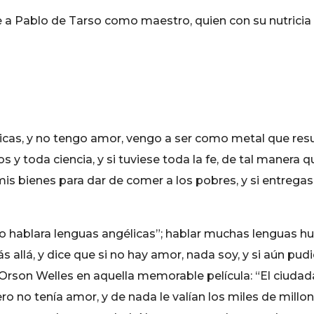
 a Pablo de Tarso como maestro, quien con su nutricia 
icas, y no tengo amor, vengo a ser como metal que resu
s y toda ciencia, y si tuviese toda la fe, de tal manera
 mis bienes para dar de comer a los pobres, y si entreg
o hablara lenguas angélicas”; hablar muchas lenguas h
s allá, y dice que si no hay amor, nada soy, y si aún p
rson Welles en aquella memorable película: “El ciudada
pero no tenía amor, y de nada le valían los miles de mil