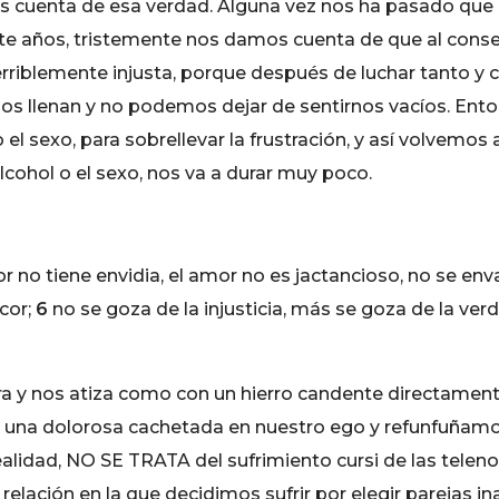
s cuenta de esa verdad. Alguna vez nos ha pasado que
e años, tristemente nos damos cuenta de que al conseg
riblemente injusta, porque después de luchar tanto y c
 nos llenan y no podemos dejar de sentirnos vacíos. E
el sexo, para sobrellevar la frustración, y así volvemos 
lcohol o el sexo, nos va a durar muy poco.
or no tiene envidia, el amor no es jactancioso, no se en
ncor;
6
no se goza de la injusticia, más se goza de la ver
ara y nos atiza como con un hierro candente directamen
 una dolorosa cachetada en nuestro ego y refunfuñamos: “
ealidad, NO SE TRATA del sufrimiento cursi de las tele
elación en la que decidimos sufrir por elegir parejas 