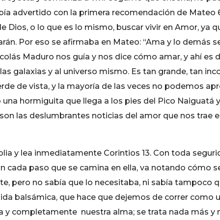
bía advertido con la primera recomendación de Mateo 6:
 Dios, o lo que es lo mismo, buscar vivir en Amor, ya q
rán. Por eso se afirmaba en Mateo: “Ama y lo demás se 
icolás Maduro nos guía y nos dice cómo amar, y ahí es 
a las galaxias y al universo mismo. Es tan grande, tan i
de de vista, y la mayoría de las veces no podemos apre
na hormiguita que llega a los pies del Pico Naiguatá 
 son las deslumbrantes noticias del amor que nos trae 
blia y lea inmediatamente Corintios 13. Con toda seguri
n cada paso que se camina en ella, va notando cómo se
, pero no sabía que lo necesitaba, ni sabía tampoco qu
ida balsámica, que hace que dejemos de correr como un 
iva y completamente nuestra alma; se trata nada más y