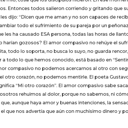
los. Entonces todos salieron corriendo y gritando que s
 les dijo: “Dicen que me aman y no son capaces de reci
cambiar todo el sufrimiento de su pareja por un peñona
e les ha causado ESA persona, todas las horas de llanto
o harían gozosos? El amor compasivo no rehúye el sufr
ta, todo lo soporta, no busca lo suyo, no guarda rencor
r a todo lo que hemos conocido, está basado en “Sentir 
amor compasivo no podemos acercarnos al otro con segu
 el otro corazón, no podemos mentirle. El poeta Gustav
ignifica “Mi otro corazón”. El amor compasivo sabe saca
 nosotros rehuimos al dolor, porque no sabemos, ni cóm
 que, aunque haya amor y buenas intenciones, la sensac
 el que nos advertía que aún con muchísimo dinero y po