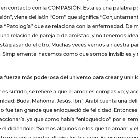
e en contacto con la COMPASIÓN. Esta es una palabra 
n”, viene del latin “Com” que significa “Conjuntamente
labra “Patología” que se relaciona con la enfermedad. De
na relación de pareja o de amistad, y no tenemos idea d
e está pasando el otro. Muchas veces vemos a nuestra p
ada. Simplemente, hacemos como que somos invisibles 
a fuerza más poderosa del universo para crear y unir lo
 es sufrido, se refiere a que el amor es compasivo; y 
idad: Buda, Mahoma, Jesús. Ibn` Arabi cuenta una delic
o fue tan grande que enloqueció de felicidad. Entonces s
accionaría, ya que como había “enloquecido” por el te
 él diciéndole: “Somos algunos de los que te aman” y el
te mío, cosa que los discípulos hicieron. En ese moment