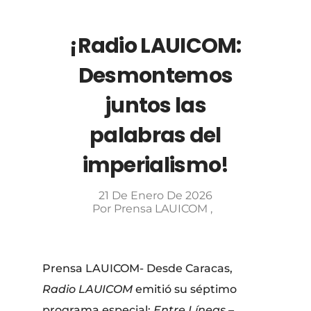
¡Radio LAUICOM:
Desmontemos
juntos las
palabras del
imperialismo!
21 De Enero De 2026
Por
Prensa LAUICOM
Prensa LAUICOM- Desde Caracas,
Radio LAUICOM
emitió su séptimo
programa especial:
Entre Líneas –