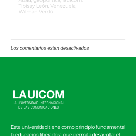
Abad
,
geopolítica
,
lauicom
,
Tibisay León
,
Venezuela
,
Wilman Verdú
Los comentarios estan desactivados
Esta universidad tiene como principio fundamental
la educación liberadora, que permita desarrollar el