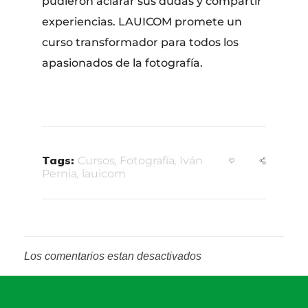
pudieron aclarar sus dudas y compartir
experiencias. LAUICOM promete un
curso transformador para todos los
apasionados de la fotografía.
Tags:
Cursos
,
Fotografía
,
Iván
Pernia
,
lauicom
Los comentarios estan desactivados