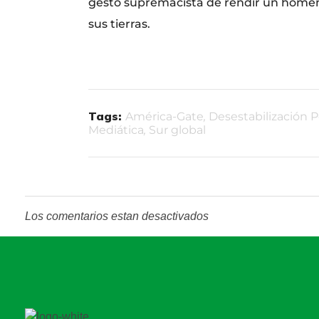
gesto supremacista de rendir un homena
sus tierras.
Tags:
América-Gate
,
Desestabilización Po
Mediática
,
Sur global
Los comentarios estan desactivados