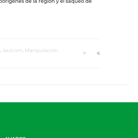
orígenes de la región y el saqueo de
s
,
lauicom
,
Manipulación