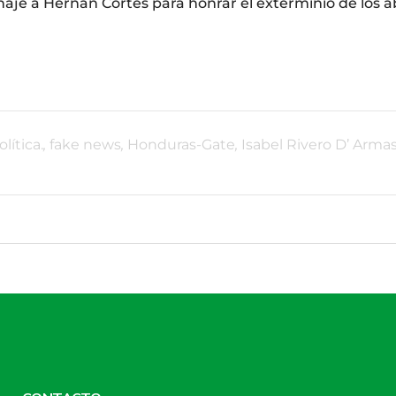
je a Hernán Cortés para honrar el exterminio de los ab
lítica.
,
fake news
,
Honduras-Gate
,
Isabel Rivero D’ Arma