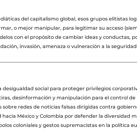
iáticas del capitalismo global, esos grupos elitistas log
mar, o mejor manipular, para legitimar su acceso (siemp
delos con el propósito de cambiar ideas y conductas, p
dación, invasión, amenaza o vulneración a la seguridad
________________________________________________________
la desigualdad social para proteger privilegios corporativ
ras, desinformación y manipulación para el control de 
 sobre redes de noticias falsas dirigidas contra gobiern
ad hacia México y Colombia por defender la diversidad mu
olos coloniales y gestos supremacistas en la política e