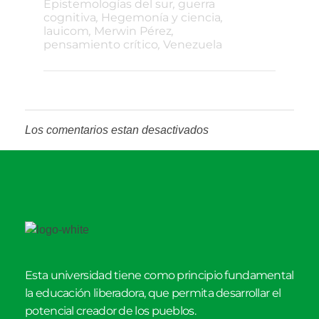
Epistemologías del sur
,
guerra
cognitiva
,
Hegemonía y ciencia
,
lauicom
,
Merwin Pérez
,
pensamiento crítico
,
Venezuela
Los comentarios estan desactivados
Esta universidad tiene como principio fundamental
la educación liberadora, que permita desarrollar el
potencial creador de los pueblos.