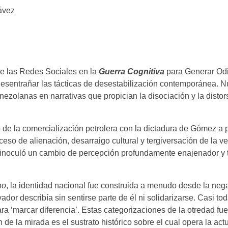
ávez
de las Redes Sociales en la
Guerra Cognitiva
para Generar Od
esentrañar las tácticas de desestabilización contemporánea. N
nezolanas en narrativas que propician la disociación y la distor
e la comercialización petrolera con la dictadura de Gómez a p
ceso de alienación, desarraigo cultural y tergiversación de la ve
, inoculó un cambio de percepción profundamente enajenador y 
no
, la identidad nacional fue construida a menudo desde la nega
dor describía sin sentirse parte de él ni solidarizarse. Casi to
a ‘marcar diferencia’. Estas categorizaciones de la otredad fu
ón de la mirada es el sustrato histórico sobre el cual opera la act