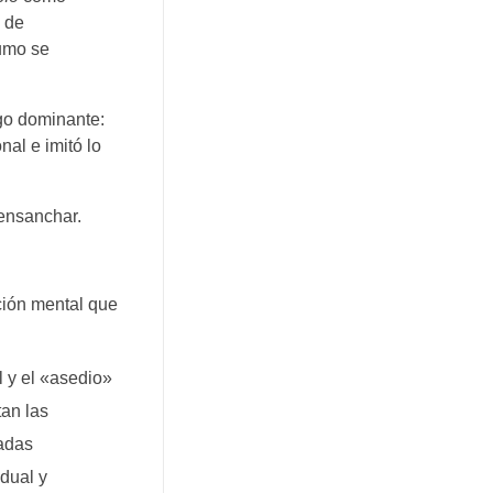
n de
sumo se
sgo dominante:
al e imitó lo
 ensanchar.
ción mental que
l y el «asedio»
tan las
cadas
dual y