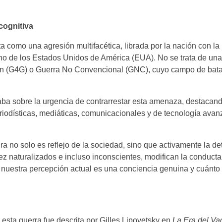
 cognitiva
 como una agresión multifacética, librada por la nación con l
ierno de los Estados Unidos de América (EUA). No se trata de un
ión (G4G) o Guerra No Convencional (GNC), cuyo campo de bata
taba sobre la urgencia de contrarrestar esta amenaza, destacand
riodísticas, mediáticas, comunicacionales y de tecnología avan
ra no solo es reflejo de la sociedad, sino que activamente la de
ez naturalizados e incluso inconscientes, modifican la conducta
 nuestra percepción actual es una conciencia genuina y cuánto
esta guerra fue descrita por Gilles Lipovetsky en
La Era del Va