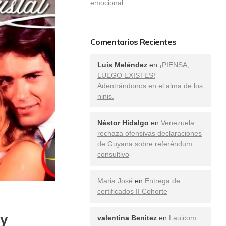
emocional
Comentarios Recientes
Luis Meléndez
en
¡PIENSA,
LUEGO EXISTES!
Adentrándonos en el alma de los
ninis.
Néstor Hidalgo
en
Venezuela
rechaza ofensivas declaraciones
de Guyana sobre referéndum
consultivo
Maria José
en
Entrega de
certificados II Cohorte
 y
valentina Benitez
en
Lauicom