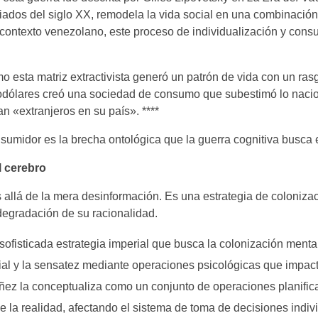
diados del siglo XX, remodela la vida social en una combinació
l contexto venezolano, este proceso de individualización y con
mo esta matriz extractivista generó un patrón de vida con un ra
rodólares creó una sociedad de consumo que subestimó lo nacion
n «extranjeros en su país». ****
onsumidor es la brecha ontológica que la guerra cognitiva busca
l cerebro
llá de la mera desinformación. Es una estrategia de coloniza
 degradación de su racionalidad.
ofisticada estrategia imperial que busca la colonización menta
ocial y la sensatez mediante operaciones psicológicas que impac
áñez la conceptualiza como un conjunto de operaciones planifi
 la realidad, afectando el sistema de toma de decisiones indivi