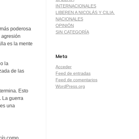
INTERNACIONALES
LIBEREN A NICOLÁS Y CILIA.
NACIONALES
OPINIÓN
a más poderosa
SIN CATEGORÍA
a agresión
lla es la mente
Meta
o la
Acceder
zada de las
Feed de entradas
Feed de comentarios
WordPress.org
termina. Esto
. La guerra
 es una
cío
como