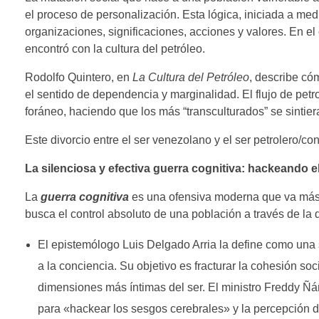
el proceso de personalización. Esta lógica, iniciada a me
organizaciones, significaciones, acciones y valores. En e
encontró con la cultura del petróleo.
Rodolfo Quintero, en
La Cultura del Petróleo
, describe có
el sentido de dependencia y marginalidad. El flujo de pet
foráneo, haciendo que los más “transculturados” se sintiera
Este divorcio entre el ser venezolano y el ser petrolero/c
La silenciosa y efectiva guerra cognitiva: hackeando e
La
guerra cognitiva
es una ofensiva moderna que va más a
busca el control absoluto de una población a través de la
El epistemólogo Luis Delgado Arria la define como una s
a la conciencia. Su objetivo es fracturar la cohesión s
dimensiones más íntimas del ser. El ministro Freddy Ñ
para «hackear los sesgos cerebrales» y la percepción de