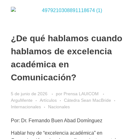
¿De qué hablamos cuando
hablamos de excelencia
académica en
Comunicación?
5 de junio de 2026
por
Prensa LAUICOM
ArguMente
Artículos
Cátedra Sean MacBride
Internacionales
Nacionales
Por: Dr. Fernando Buen Abad Domínguez
Hablar hoy de “excelencia académica” en