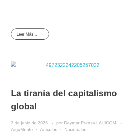
Leer Más...
La tiranía del capitalismo
global
3 de junio de 2026
por
Daymar Prensa LAUICOM
ArguMente
Artículos
Nacionales