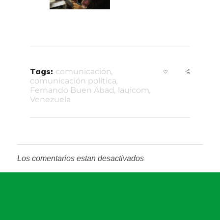
Tags:
comunicación
,
comunicación política
,
Fernando Buen Abad
,
lauicom
,
Venezuela
Los comentarios estan desactivados