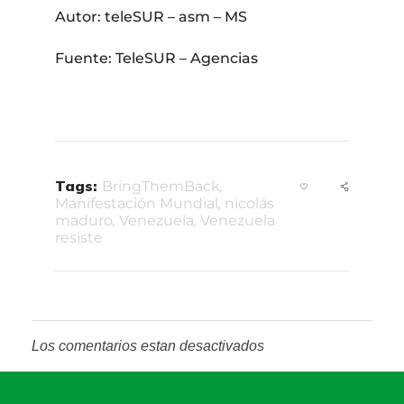
Autor: teleSUR – asm – MS
Fuente: TeleSUR – Agencias
Tags:
BringThemBack
,
Manifestación Mundial
,
nicolás
maduro
,
Venezuela
,
Venezuela
resiste
Los comentarios estan desactivados