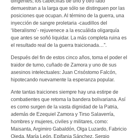
dirigentes; los cabecillas de uno y otro lado
demuestran a la larga que sólo se distinguen por las
posiciones que ocupan. Al término de la guerra, una
inyección de sangre proletaria -caudillos del
‘liberalismo’- rejuvenece a la escuálida oligarquía
que antes se soñó liquidar. La más completa ruina es
el resultado real de la guerra traicionada…”.
Después del fin de estos cinco años, toma el poder el
traidor de turno, cuñado de Zamora y uno de sus
asesinos intelectuales: Juan Crisóstomo Falcón,
hipotecando nuevamente la esperanza popular.
Ante tantas traiciones siempre hay una estirpe de
combatientes que retoma la bandera bolivariana. Así
es como surgen de la vasta dignidad de la Patria,
además de Ezequiel Zamora y Tirso Salaverría,
hombres y mujeres, civiles y militares, como:
Maisanta, Argimiro Gabaldón, Olga Luzardo, Fabricio
Ojeda, María León, Epifania Sánchez, Sergio