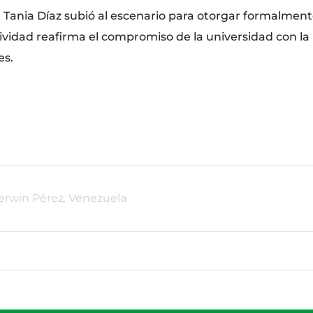
ra Tania Díaz subió al escenario para otorgar formalmente 
tividad reafirma el compromiso de la universidad con la
es.
erwin Pérez
,
Venezuela