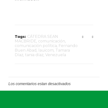
Tags:
CÁTEDRA SEAN
MACBRIDE
,
comunicación
,
comunicación política
,
Fernando
Buen Abad
,
lauicom
,
Tamara
Díaz
,
tania díaz
,
Venezuela
Los comentarios estan desactivados