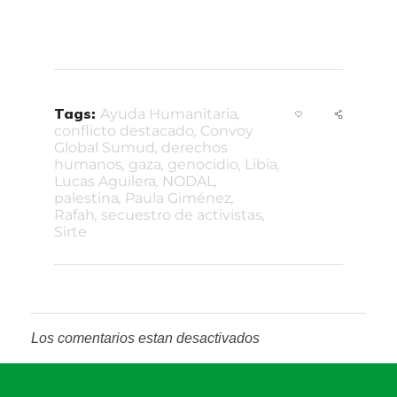
Tags:
Ayuda Humanitaria
,
conflicto destacado
,
Convoy
Global Sumud
,
derechos
humanos
,
gaza
,
genocidio
,
Libia
,
Lucas Aguilera
,
NODAL
,
palestina
,
Paula Giménez
,
Rafah
,
secuestro de activistas
,
Sirte
Los comentarios estan desactivados