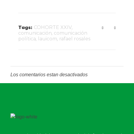
Tags:
COHORTE XXIV
,
comunicación
,
comunicación
política
,
lauicom
,
rafael rosales
Los comentarios estan desactivados