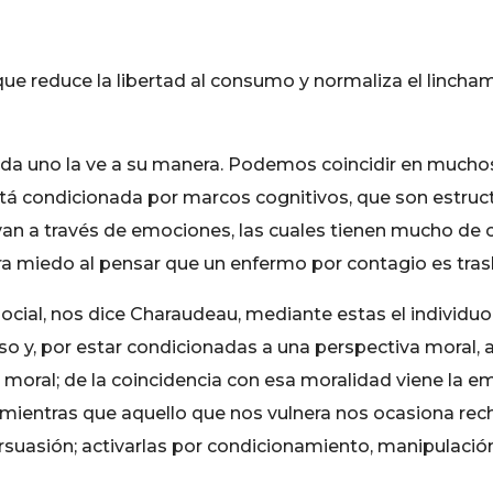
 que reduce la libertad al consumo y normaliza el lincha
cada uno la ve a su manera. Podemos coincidir en muc
 está condicionada por marcos cognitivos, que son estr
van a través de emociones, las cuales tienen mucho de 
miedo al pensar que un enfermo por contagio es trasla
cial, nos dice Charaudeau, mediante estas el individuo
oso y, por estar condicionadas a una perspectiva moral,
oral; de la coincidencia con esa moralidad viene la em
mientras que aquello que nos vulnera nos ocasiona rech
suasión; activarlas por condicionamiento, manipulación