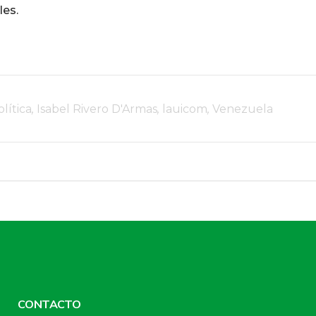
les.
lítica
,
Isabel Rivero D'Armas
,
lauicom
,
Venezuela
CONTACTO