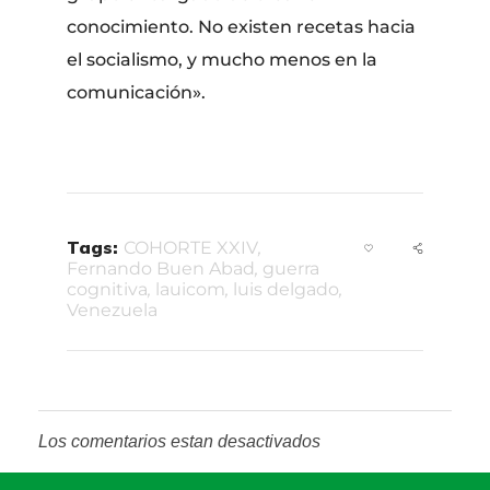
conocimiento. No existen recetas hacia
el socialismo, y mucho menos en la
comunicación».
Tags:
COHORTE XXIV
,
Fernando Buen Abad
,
guerra
cognitiva
,
lauicom
,
luis delgado
,
Venezuela
Los comentarios estan desactivados