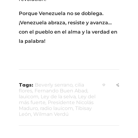
Porque Venezuela no se doblega.
¡Venezuela abraza, resiste y avanza…
con el pueblo en el alma y la verdad en
la palabra!
Tags:
Beverly serrano
,
cilia
flores
,
Fernando Buen Abad
,
lauicom
,
Ley de la selva
,
Ley del
más fuerte
,
Presidente Nicolás
Maduro
,
radio lauicom
,
Tibisay
León
,
Wilman Verdú