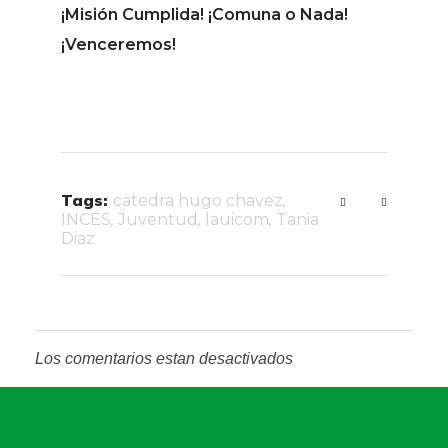
¡Misión Cumplida!
¡Comuna o Nada!
¡Venceremos!
Tags:
catedra hugo chavez
,
INCES
,
Juventud
,
lauicom
,
Tania
Diaz
Los comentarios estan desactivados