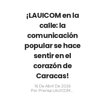
¡LAUICOM en la
calle: la
comunicación
popular se hace
sentir en el
corazón de
Caracas!
16 De Abril De 2026
Por
Prensa LAUICOM