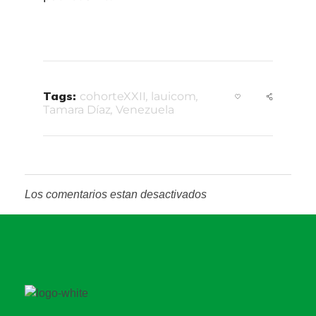
Tags:
cohorteXXII
,
lauicom
,
Tamara Díaz
,
Venezuela
Los comentarios estan desactivados