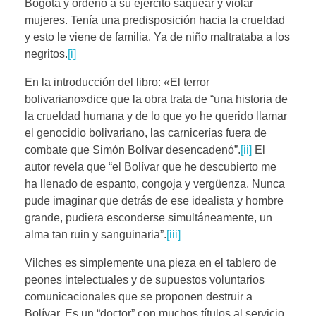
Bogotá y ordenó a su ejército saquear y violar
mujeres. Tenía una predisposición hacia la crueldad
y esto le viene de familia. Ya de niño maltrataba a los
negritos.
[i]
En la introducción del libro: «El terror
bolivariano»dice que la obra trata de “una historia de
la crueldad humana y de lo que yo he querido llamar
el genocidio bolivariano, las carnicerías fuera de
combate que Simón Bolívar desencadenó”.
[ii]
El
autor revela que “el Bolívar que he descubierto me
ha llenado de espanto, congoja y vergüenza. Nunca
pude imaginar que detrás de ese idealista y hombre
grande, pudiera esconderse simultáneamente, un
alma tan ruin y sanguinaria”.
[iii]
Vilches es simplemente una pieza en el tablero de
peones intelectuales y de supuestos voluntarios
comunicacionales que se proponen destruir a
Bolívar. Es un “doctor” con muchos títulos al servicio