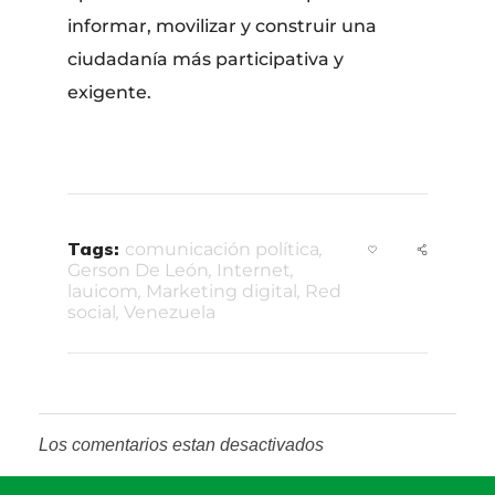
informar, movilizar y construir una
ciudadanía más participativa y
exigente.
Tags:
comunicación política
,
Gerson De León
,
Internet
,
lauicom
,
Marketing digital
,
Red
social
,
Venezuela
Los comentarios estan desactivados