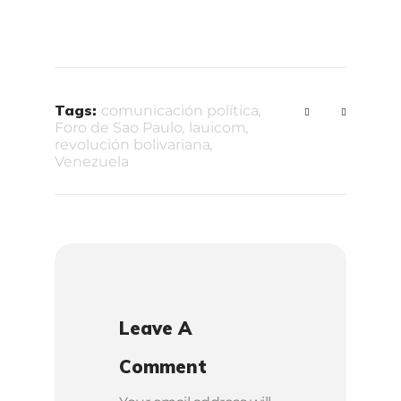
Tags:
comunicación política
,
Foro de Sao Paulo
,
lauicom
,
revolución bolivariana
,
Venezuela
Leave A
Comment