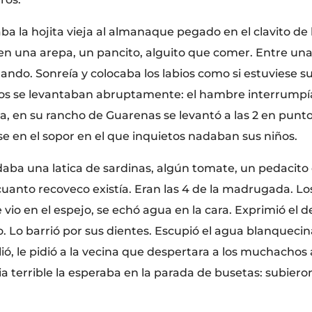
 la hojita vieja al almanaque pegado en el clavito de l
 una arepa, un pancito, alguito que comer. Entre una 
ndo. Sonreía y colocaba los labios como si estuviese s
os se levantaban abruptamente: el hambre interrumpía e
na, en su rancho de Guarenas se levantó a las 2 en punt
se en el sopor en el que inquietos nadaban sus niños.
daba una latica de sardinas, algún tomate, un pedacito 
uanto recoveco existía. Eran las 4 de la madrugada. L
 vio en el espejo, se echó agua en la cara. Exprimió el d
lo. Lo barrió por sus dientes. Escupió el agua blanquecina
alió, le pidió a la vecina que despertara a los muchachos 
 terrible la esperaba en la parada de busetas: subieron