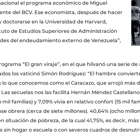
nacional el programa económico de Miguel
idente del BCV. Ese economista, después de hacer
y doctorarse en la Universidad de Harvard,
tituto de Estudios Superiores de Administración
lidades del endeudamiento externo de Venezuela”,
rograma “El gran viraje”, en el que hilvanó una serie d
ados los vaticinó Simón Rodríguez: “El hambre convierte
s lo que conocemos como el Caracazo, que arrojó más de
. Las secuelas nos las facilita Hernán Méndez Castellan
 mil familias) y 7,09% vivía en relativo confort (15 mil f
se obrera (cerca de siete millones). 40,64% (ocho millon
 en situación de pobreza, de la cual 41,75%, es decir, m
os sin hogar o escuela o con severos cuadros de desnutri