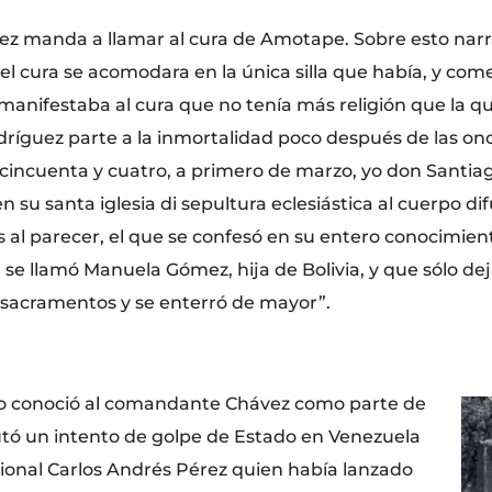
uez manda a llamar al cura de Amotape. Sobre esto nar
e el cura se acomodara en la única silla que había, y co
manifestaba al cura que no tenía más religión que la q
odríguez parte a la inmortalidad poco después de las on
 cincuenta y cuatro, a primero de marzo, yo don Santiag
 su santa iglesia di sepultura eclesiástica al cuerpo d
l parecer, el que se confesó en su entero conocimiento
a se llamó Manuela Gómez, hija de Bolivia, y que sólo de
s sacramentos y se enterró de mayor”.
blo conoció al comandante Chávez como parte de
cutó un intento de golpe de Estado en Venezuela
cional Carlos Andrés Pérez quien había lanzado