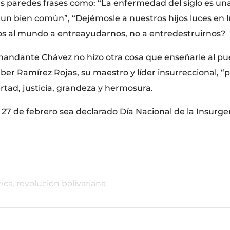
s paredes frases como: “La enfermedad del siglo es una 
 bien común”, “Dejémosle a nuestros hijos luces en lu
os al mundo a entreayudarnos, no a entredestruirnos?
omandante Chávez no hizo otra cosa que enseñarle al p
er Ramírez Rojas, su maestro y líder insurreccional, “p
rtad, justicia, grandeza y hermosura.
27 de febrero sea declarado Día Nacional de la Insurge
tica
,
revolución bolivariana