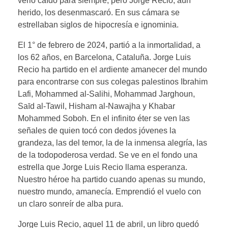
verlo caído para siempre, pero Jorge Recio, aún
herido, los desenmascaró. En sus cámara se
estrellaban siglos de hipocresía e ignominia.
El 1° de febrero de 2024, partió a la inmortalidad, a
los 62 años, en Barcelona, Cataluña. Jorge Luis
Recio ha partido en el ardiente amanecer del mundo
para encontrarse con sus colegas palestinos Ibrahim
Lafi, Mohammed al-Salihi, Mohammad Jarghoun,
Saīd al-Tawil, Hisham al-Nawajha y Khabar
Mohammed Soboh. En el infinito éter se ven las
señales de quien tocó con dedos jóvenes la
grandeza, las del temor, la de la inmensa alegría, las
de la todopoderosa verdad. Se ve en el fondo una
estrella que Jorge Luis Recio llama esperanza.
Nuestro héroe ha partido cuando apenas su mundo,
nuestro mundo, amanecía. Emprendió el vuelo con
un claro sonreír de alba pura.
Jorge Luis Recio, aquel 11 de abril, un libro quedó