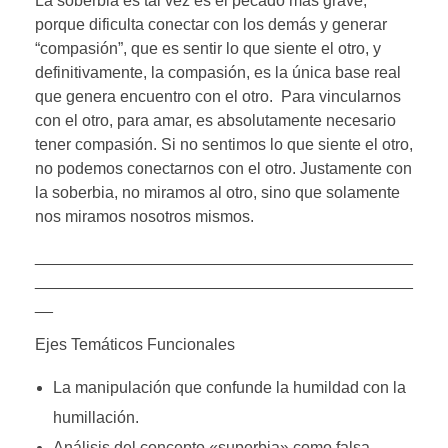
La soberbia es tal vez es el pecado más grave,
porque dificulta conectar con los demás y generar
“compasión”, que es sentir lo que siente el otro, y
definitivamente, la compasión, es la única base real
que genera encuentro con el otro. Para vincularnos
con el otro, para amar, es absolutamente necesario
tener compasión. Si no sentimos lo que siente el otro,
no podemos conectarnos con el otro. Justamente con
la soberbia, no miramos al otro, sino que solamente
nos miramos nosotros mismos.
__________________________________________
__________________________________________
__
Ejes Temáticos Funcionales
La manipulación que confunde la humildad con la
humillación.
Análisis del concepto «superbia» como falsa