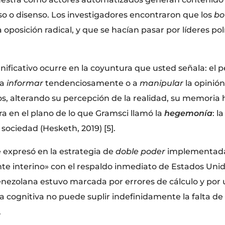
o o disenso. Los investigadores encontraron que los
bo
la oposición radical, y que se hacían pasar por líderes 
gnificativo ocurre en la coyuntura que usted señala: el p
 a
informar
tendenciosamente o a
manipular
la opinión
s, alterando su percepción de la realidad, su memoria 
ra en el plano de lo que Gramsci llamó la
hegemonía
: l
 sociedad (Hesketh, 2019) [5].
 expresó en la estrategia de
doble poder
implementada 
e interino» con el respaldo inmediato de Estados Unid
ón venezolana estuvo marcada por errores de cálculo y po
ra cognitiva no puede suplir indefinidamente la falta de 
.