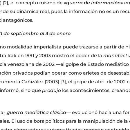
 [2], el concepto mismo de «
guerra de información
» e
nde su dinámica real, pues la información no es un rec
d antagónicos.
11 de septiembre al 3 de enero
omo modalidad imperialista puede trazarse a partir de h
ntra Irak en 1991 y 2003 mostró el poder de la
manufactu
iencia venezolana de 2002 —el golpe de Estado mediátic
ión privados podían operar como arietes de desestabili
umenta Cañizález (2003) [3], el golpe de abril de 2002 
 informó, sino que
produjo
los acontecimientos, creando 
mar
guerra mediática clásica
— evolucionó hacia una for
iales. El uso de
bots
políticos para la manipulación de la
], muestra cómo actores automatizados generan contenid