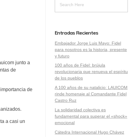
Entradas Recientes
Embajador Jorge Luis Mayo: Fidel
para nosotros es la historia, presente
y futuro
uicom junto a
100 años de Fidel: brújula
entas de
revolucionaria que renueva el espíritu
de los pueblos
A 100 años de su natalicio: LAUICOM
a importancia de
rinde homenaje al Comandante Fidel
Castro Ruz
ganizados.
La solidaridad colectiva es
fundamental para superar el «shock»
ta a casi un
emocional
Cátedra Internacional Hugo Chávez