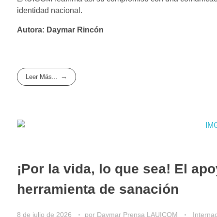
identidad nacional.
Autora: Daymar Rincón
Leer Más...
¡Por la vida, lo que sea! El ap
herramienta de sanación
8 de julio de 2026
por
Daymar Prensa LAUICOM
Interna