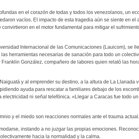
fundas en el corazón de todas y todos los venezolanos, un ec
edaron vacíos. El impacto de esta tragedia aún se siente en el 
e convirtieron en el motor fundamental para mitigar el sufrimient
versidad Internacional de las Comunicaciones (Lauicom), se ll
as herramientas necesarias de sanación para todo un colecti
y Franklin González, compañero de labores quien relató las hor
Naiguatá y al emprender su destino, a la altura de La Llanada 
 pidiendo ayuda para rescatar a familiares debajo de los escomb
lectricidad ni señal telefónica. «Llegar a Caracas fue todo u
mnio y el miedo son reacciones normales ante el trauma actual
omodarse, instando a no juzgar las propias emociones. Reconoce
colectivamente hacia la normalidad y la calma.