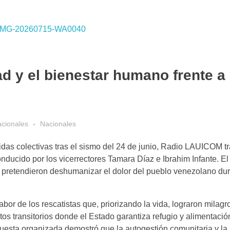
d y el bienestar humano frente a 
acionales
Nacionales
das colectivas tras el sismo del 24 de junio, Radio LAUICOM t
cido por los vicerrectores Tamara Díaz e Ibrahim Infante. El
 pretendieron deshumanizar el dolor del pueblo venezolano dura
bor de los rescatistas que, priorizando la vida, lograron milagro
s transitorios donde el Estado garantiza refugio y alimentació
uesta organizada demostró que la autogestión comunitaria y la 