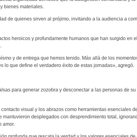
y bienes materiales.
dad de quienes sirven al prójimo, invitando a la audiencia a com
s actos heroicos y profundamente humanos que han surgido en el
.
roísmo y de entrega que hemos tenido. Más allá de los momento
 es lo que define el verdadero éxito de estas jornadas», agregó.
falsas para generar zozobra y desconectar a las personas de su
 el contacto visual y los abrazos como herramientas esenciales d
se mantuvieron desplegados con desprendimiento total, ignora
o amor.
 profunda que rescata la verdad y los valores esenciales de 