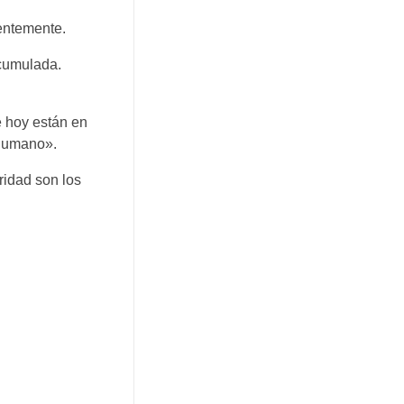
ientemente.
acumulada.
e hoy están en
 humano».
ridad son los