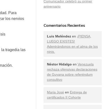
Comunicador celebró su primer
aniversario
edad. Para
zar los nervios
Comentarios Recientes
isis
Luis Meléndez
en
¡PIENSA,
LUEGO EXISTES!
Adentrándonos en el alma de los
 la tragedia las
ninis.
Néstor Hidalgo
en
Venezuela
 nación.
rechaza ofensivas declaraciones
de Guyana sobre referéndum
consultivo
Maria José
en
Entrega de
certificados II Cohorte