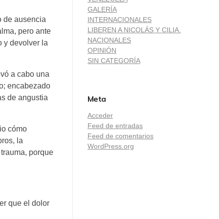
GALERÍA
o de ausencia
INTERNACIONALES
LIBEREN A NICOLÁS Y CILIA.
alma, pero ante
NACIONALES
o y devolver la
OPINIÓN
SIN CATEGORÍA
evó a cabo una
vo; encabezado
as de angustia
Meta
Acceder
Feed de entradas
vio cómo
Feed de comentarios
ros, la
WordPress.org
n trauma, porque
.
r que el dolor