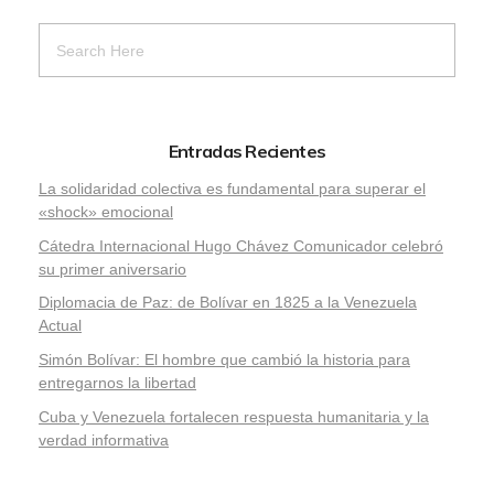
Entradas Recientes
La solidaridad colectiva es fundamental para superar el
«shock» emocional
Cátedra Internacional Hugo Chávez Comunicador celebró
su primer aniversario
Diplomacia de Paz: de Bolívar en 1825 a la Venezuela
Actual
Simón Bolívar: El hombre que cambió la historia para
entregarnos la libertad
​Cuba y Venezuela fortalecen respuesta humanitaria y la
verdad informativa