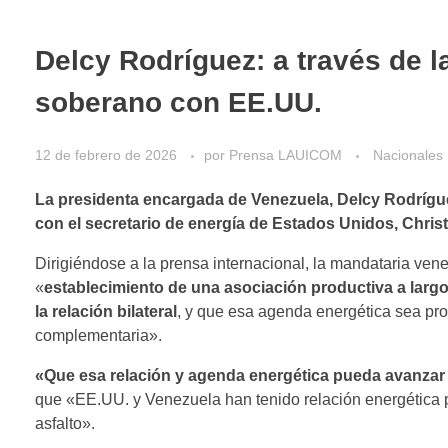
Delcy Rodríguez: a través de l
soberano con EE.UU.
12 de febrero de 2026
por
Prensa LAUICOM
Nacionales
La presidenta encargada de Venezuela,
Delcy Rodrígu
con el secretario de energía de Estados Unidos,
Chris
Dirigiéndose a la prensa internacional, la mandataria ve
«
establecimiento de una asociación productiva a larg
la relación bilateral
, y que esa agenda energética sea pro
complementaria».
«Que esa relación y agenda energética pueda avanzar s
que «EE.UU. y Venezuela han tenido relación energética p
asfalto».