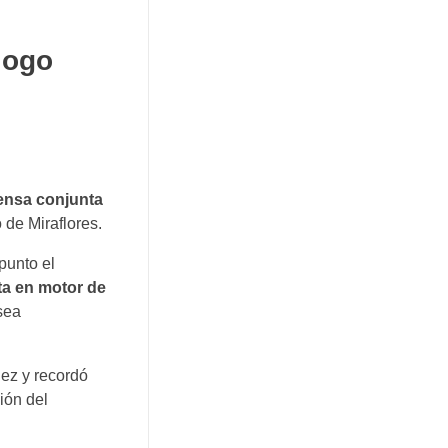
logo
ensa conjunta
o de Miraflores.
punto el
ta en motor de
sea
uez y recordó
ión del