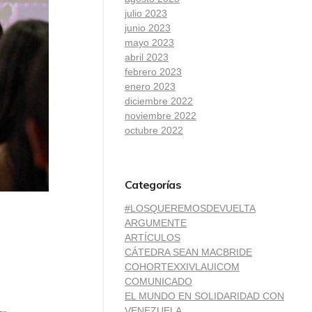
julio 2023
junio 2023
mayo 2023
abril 2023
febrero 2023
enero 2023
diciembre 2022
noviembre 2022
octubre 2022
Categorías
#LOSQUEREMOSDEVUELTA
ARGUMENTE
ARTÍCULOS
CÁTEDRA SEAN MACBRIDE
COHORTEXXIVLAUICOM
COMUNICADO
EL MUNDO EN SOLIDARIDAD CON
VENEZUELA