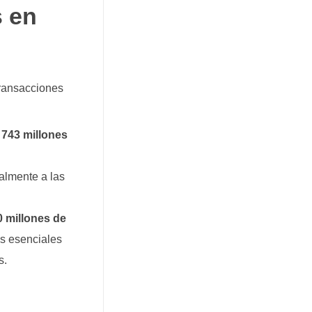
s en
transacciones
o
743 millones
almente a las
0
millones de
es esenciales
s.