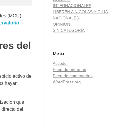
INTERNACIONALES
LIBEREN A NICOLÁS Y CILIA.
ales (MCU),
NACIONALES
rvatorio
OPINIÓN
SIN CATEGORÍA
res del
Meta
Acceder
Feed de entradas
Feed de comentarios
spicio activo de
WordPress.org
nos hayan
lización que
 directo del