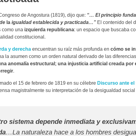
 Congreso de Angostura (1819), dijo que:
“… El principio fund
 de
la
igualdad establecida y practicada…”
El contenido del d
os como una
izquierda republicana
: un espacio que buscaba co
galidad constitucional.
erda y derecha
encuentran su raíz más profunda en
cómo se int
cha la asumen como un orden natural derivado de las diferencias
na anomalía estructural; una injusticia artificial creada por
rregir
.
lasmado el 15 de febrero de 1819 en su célebre
Discurso ante e
densa magistralmente su interpretación de la desigualdad socia
stro sistema depende inmediata y exclusiva
da
…La naturaleza hace a los hombres desigua