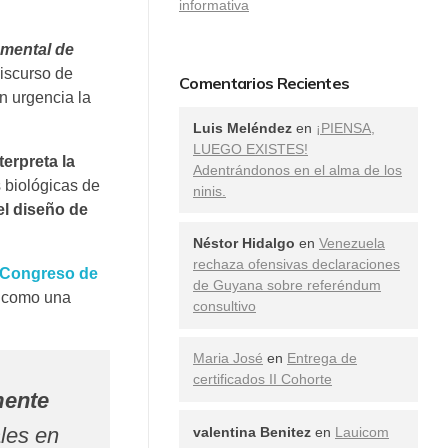
informativa
amental de
iscurso de
Comentarios Recientes
n urgencia la
Luis Meléndez
en
¡PIENSA,
LUEGO EXISTES!
erpreta la
Adentrándonos en el alma de los
 biológicas de
ninis.
 el diseño de
Néstor Hidalgo
en
Venezuela
rechaza ofensivas declaraciones
l Congreso de
de Guyana sobre referéndum
l como una
consultivo
Maria José
en
Entrega de
certificados II Cohorte
mente
les en
valentina Benitez
en
Lauicom