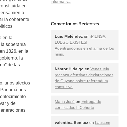
informativa
constituida en
 pensamiento
ar la coherente
Comentarios Recientes
íticos.
Luis Meléndez
en
¡PIENSA,
 en la
LUEGO EXISTES!
 la soberanía
Adentrándonos en el alma de los
 en 1826, en la
ninis.
gobierno, la
rio” de las
Néstor Hidalgo
en
Venezuela
rechaza ofensivas declaraciones
de Guyana sobre referéndum
o, unos afectos
consultivo
de Panamá nos
contecimiento
Maria José
en
Entrega de
var y de
certificados II Cohorte
 generaciones
valentina Benitez
en
Lauicom