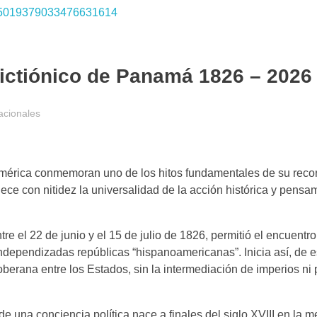
ictiónico de Panamá 1826 – 2026
acionales
érica conmemoran uno de los hitos fundamentales de su recorr
ece con nitidez la universalidad de la acción histórica y pensa
e el 22 de junio y el 15 de julio de 1826, permitió el encuentro
dependizadas repúblicas “hispanoamericanas”. Inicia así, de es
soberana entre los Estados, sin la intermediación de imperios ni
 una conciencia política nace a finales del siglo XVIII en la m