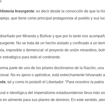
s:
a
Historia Insurgente
: es decir desde la convicción de que la his
lejo, que tiene como principal protagonista al pueblo y sus lu
diseñado por Miranda y Bolívar y que por lo tanto nos acompa
surgente. No se trata de un hecho aislado y confinado a un tiem
pía, imposible o demencial: el proyecto de unión mirandino, boli
e estratégico para todo el continente.
ma parte de uno de los pilares doctrinarios de la Nación, una d
acional. No es ajeno o apéndice, está estrechamente hilvanado a
ande
, tal y como lo postuló el Libertador: “
Para nosotros la patria
ural e ideológica del imperialismo estadounidense lleva más un
o en alimento para sus planes de dominio. En este sentido, ale