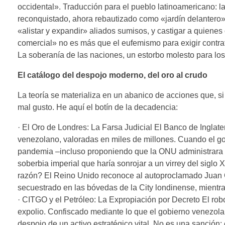
occidental». Traducción para el pueblo latinoamericano: l
reconquistado, ahora rebautizado como «jardín delantero
«alistar y expandir» aliados sumisos, y castigar a quiene
comercial» no es más que el eufemismo para exigir contr
La soberanía de las naciones, un estorbo molesto para lo
El catálogo del despojo moderno, del oro al crudo
La teoría se materializa en un abanico de acciones que, s
mal gusto. He aquí el botín de la decadencia:
· El Oro de Londres: La Farsa Judicial El Banco de Inglate
venezolano, valoradas en miles de millones. Cuando el gob
pandemia –incluso proponiendo que la ONU administrara lo
soberbia imperial que haría sonrojar a un virrey del siglo 
razón? El Reino Unido reconoce al autoproclamado Juan G
secuestrado en las bóvedas de la City londinense, mientras
· CITGO y el Petróleo: La Expropiación por Decreto El rob
expolio. Confiscado mediante lo que el gobierno venezol
despojo de un activo estratégico vital. No es una sanción