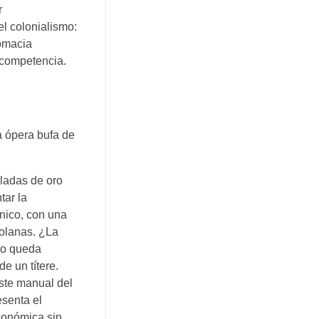
r
l colonialismo:
lomacia
 competencia.
a ópera bufa de
eladas de oro
tar la
nico, con una
zolanas. ¿La
lo queda
e un títere.
este manual del
senta el
económica sin