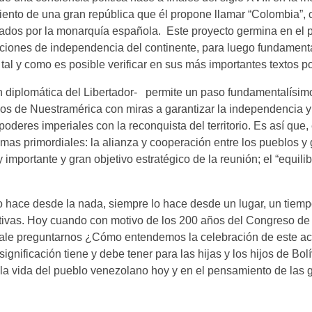
iento de una gran república que él propone llamar “Colombia”, 
nizados por la monarquía española. Este proyecto germina en el
oluciones de independencia del continente, para luego fundament
 tal y como es posible verificar en sus más importantes textos pol
 diplomática del Libertador- permite un paso fundamentalísimo
nos de Nuestramérica con miras a garantizar la independencia y
deres imperiales con la reconquista del territorio. Es así que,
as primordiales: la alianza y cooperación entre los pueblos y 
 importante y gran objetivo estratégico de la reunión; el “equilib
hace desde la nada, siempre lo hace desde un lugar, un tiemp
ativas. Hoy cuando con motivo de los 200 años del Congreso 
n vale preguntarnos ¿Cómo entendemos la celebración de este a
nificación tiene y debe tener para las hijas y los hijos de Bolí
la vida del pueblo venezolano hoy y en el pensamiento de las