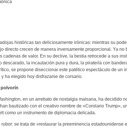
mónica
adojas históricas tan deliciosamente irónicas: mientras su pod
pojo directo crecen de manera inversamente proporcional. Ya no 
as cadenas de valor. En su declive, la bestia retrocede a sus ins
o descarado, la incautación pura y dura, la piratería con bandera
ítico, se propone diseccionar este patético espectáculo de un i
 y ha elegido hoy disfrazarse de corsario.
 polvorín
 Washington, en un arrebato de nostalgia malsana, ha decidido no
a han bautizado con el creativo nombre de «Corolario Trump», u
lt como un instrumento de diplomacia delicada.
 rubor: se trata de «restaurar la preeminencia estadounidense e