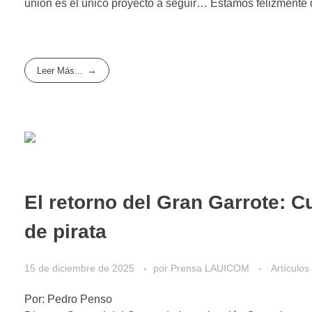
unión es el único proyecto a seguir… Estamos felizmente d
Leer Más...
El retorno del Gran Garrote: C
de pirata
15 de diciembre de 2025
por
Prensa LAUICOM
Artículos
Por: Pedro Penso