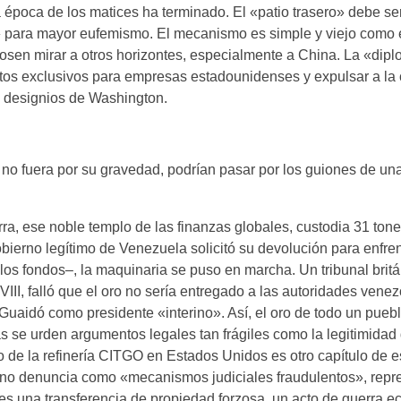
a época de los matices ha terminado. El «patio trasero» debe se
» para mayor eufemismo. El mecanismo es simple y viejo como e
s osen mirar a otros horizontes, especialmente a China. La «dip
atos exclusivos para empresas estadounidenses y expulsar a la
s designios de Washington.
i no fuera por su gravedad, podrían pasar por los guiones de un
rra, ese noble templo de las finanzas globales, custodia 31 ton
ierno legítimo de Venezuela solicitó su devolución para enfren
s fondos–, la maquinaria se puso en marcha. Un tribunal britá
XVIII, falló que el oro no sería entregado a las autoridades vene
uaidó como presidente «interino». Así, el oro de todo un pueb
 se urden argumentos legales tan frágiles como la legitimidad d
o de la refinería CITGO en Estados Unidos es otro capítulo de 
ano denuncia como «mecanismos judiciales fraudulentos», repre
; es una transferencia de propiedad forzosa, un acto de guerra 