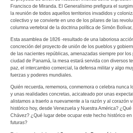
Francisco de Miranda. El Generalísimo prefigura el surgim
la reunión de todos aquellos territorios invadidos y colo
colectivo y se convierte en uno de los pilares de las rev
columna vertebral de la doctrina política de Simón Bolívar,
Esta asamblea de 1826 -resultado de una laboriosa acción
concreción del proyecto de unión de los pueblos y gobier
de las nacientes repúblicas, amenazadas siempre por los po
ciudad de Panamá, la mesa estará servida con diversos tem
paz, el intercambio comercial, la defensa militar y algo muy
fuerzas y poderes mundiales.
Quién recuerda, rememora, conmemora o celebra nunca lo 
y unas realidades concretas, acicateado por unas expect
alistamos a traerlo a nuevamente a la razón y al corazó
histórico hoy, desde Venezuela y Nuestra América? ¿Qué sig
Chávez? ¿Qué lugar debe ocupar este hecho histórico en 
futuras?