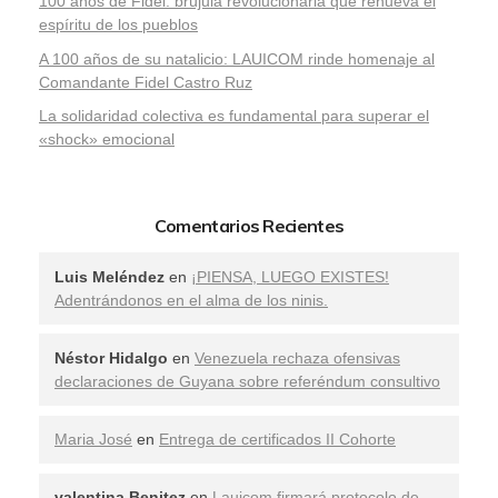
100 años de Fidel: brújula revolucionaria que renueva el
espíritu de los pueblos
A 100 años de su natalicio: LAUICOM rinde homenaje al
Comandante Fidel Castro Ruz
La solidaridad colectiva es fundamental para superar el
«shock» emocional
Comentarios Recientes
Luis Meléndez
en
¡PIENSA, LUEGO EXISTES!
Adentrándonos en el alma de los ninis.
Néstor Hidalgo
en
Venezuela rechaza ofensivas
declaraciones de Guyana sobre referéndum consultivo
Maria José
en
Entrega de certificados II Cohorte
valentina Benitez
en
Lauicom firmará protocolo de