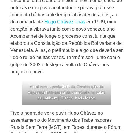
Encontrei uma cidade em pleno movimento, cheia de
belezas e um povo acolhedor. Esperava por esse
momento há bastante tempo, aliás desde a eleição
do comandante
Hugo Chávez Frías
em 1999, meu
coração já vibrava junto com o povo venezuelano.
Acompanhei de longe o processo constituinte que
elaborou a Constituição da República Bolivariana de
Venezuela. Aliás, o preâmbulo é algo que deveria ser
lido e relido muitas vezes. Também sofri junto com o
golpe de 2002 e festejei a volta de Chávez nos
braços do povo.
Mural com o preâmbulo da Constituição da
República Bolivariana de Venezuela no salão
da Lauicom | Crédito: Katia Marko
Tive a honra de ver e ouvir Hugo Chávez no
assentamento do Movimento dos Trabalhadores
Rurais Sem Terra (MST), em Tapes, durante o Fórum