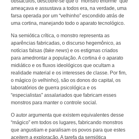
obstáculos, descobre-se que o “monstro enorme” que
ameaçava e assustava a todos era, na verdade, uma
farsa operada por um “velhinho” escondido atrás de
uma cortina, manejando todo o aparato tecnológico.
Na semiótica crítica, o
monstro representa as
aparências fabricadas, o discurso hegemônico, as
notícias falsas (
fake news
) e os estigmas criados
para amedrontar a população. A cortina é o aparato
midiático e os fluxos ideológicos que ocultam a
realidade material e os interesses de classe. Por fim,
o mágico (o velhinho), são os donos do capital, os
laboratórios de guerra psicológica e os
“especialistas” assalariados que fabricam esses
monstros para manter o controle social.
O autor argumenta que existem equivalentes desse
“mágico” em todos os lugares, fabricando monstros
que angustiam e paralisam os povos para que estes
aceitem a exploração. A tarefa da semiótica