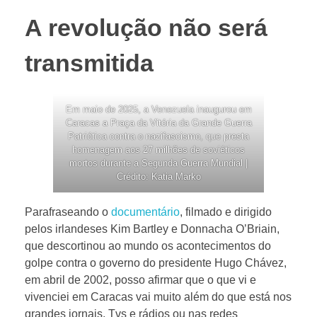
A revolução não será
transmitida
Em maio de 2025, a Venezuela inaugurou em
Caracas a Praça da Vitória da Grande Guerra
Patriótica contra o nazifascismo, que presta
homenagem aos 27 milhões de soviéticos
mortos durante a Segunda Guerra Mundial |
Crédito: Katia Marko
Parafraseando o
documentário
, filmado e dirigido
pelos irlandeses Kim Bartley e Donnacha O’Briain,
que descortinou ao mundo os acontecimentos do
golpe contra o governo do presidente Hugo Chávez,
em abril de 2002, posso afirmar que o que vi e
vivenciei em Caracas vai muito além do que está nos
grandes jornais, Tvs e rádios ou nas redes