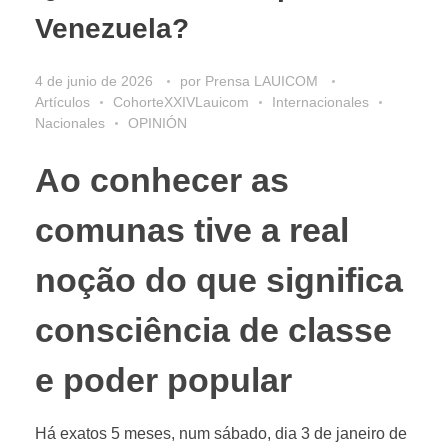
Venezuela?
4 de junio de 2026
por
Prensa LAUICOM
Artículos
CohorteXXIVLauicom
Internacionales
Nacionales
OPINIÓN
Ao conhecer as
comunas tive a real
noção do que significa
consciência de classe
e poder popular
Há exatos 5 meses, num sábado, dia 3 de janeiro de