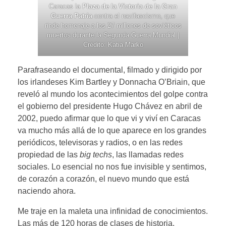
Caracas la
Plaza de la Victoria de la Gran
Guerra Patria
contra el nazifascismo, que
rinde homenaje a los 27 millones de soviéticos
muertos durante la Segunda Guerra Mundial |
Crédito: Katia Marko
Parafraseando el documental, filmado y dirigido por
los irlandeses Kim Bartley y Donnacha O’Briain, que
reveló al mundo los acontecimientos del golpe contra
el gobierno del presidente Hugo Chávez en abril de
2002, puedo afirmar que lo que vi y viví en Caracas
va mucho más allá de lo que aparece en los grandes
periódicos, televisoras y radios, o en las redes
propiedad de las
big techs
, las llamadas redes
sociales. Lo esencial no nos fue invisible y sentimos,
de corazón a corazón, el nuevo mundo que está
naciendo ahora.
Me traje en la maleta una infinidad de conocimientos.
Las más de 120 horas de clases de historia,