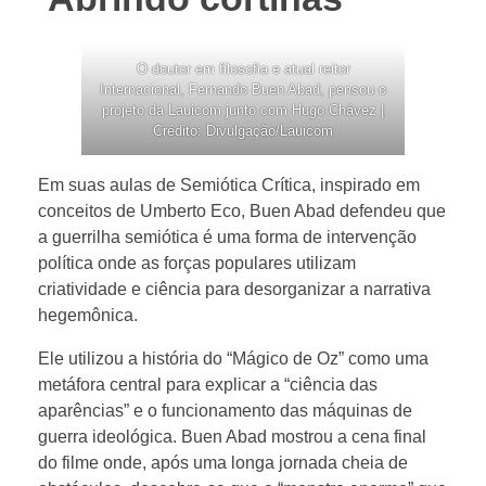
O doutor em filosofia e atual reitor
Internacional, Fernando Buen Abad, pensou o
projeto da Lauicom junto com Hugo Chávez |
Crédito: Divulgação/Lauicom
Em suas aulas de Semiótica Crítica, inspirado em
conceitos de Umberto Eco, Buen Abad defendeu que
a guerrilha semiótica é uma forma de intervenção
política onde as forças populares utilizam
criatividade e ciência para desorganizar a narrativa
hegemônica.
Ele utilizou a história do “Mágico de Oz” como uma
metáfora central para explicar a “ciência das
aparências” e o funcionamento das máquinas de
guerra ideológica. Buen Abad mostrou a cena final
do filme onde, após uma longa jornada cheia de