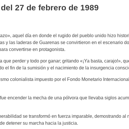
 del 27 de febrero de 1989
», aquel día en donde el rugido del pueblo unido hizo histo
cas y las laderas de Guarenas se convirtieron en el escenario 
ara convertirse en protagonista.
da que perder y todo por ganar; gritando «¡Ya basta, carajo!», q
 el fin de la sumisión y el nacimiento de la insurgencia consci
lismo colonialista impuesto por el Fondo Monetario Internaciona
ró fue encender la mecha de una pólvora que llevaba siglos ac
ulnerabilidad se transformó en fuerza imparable, demostrando a
de detener su marcha hacia la justicia.