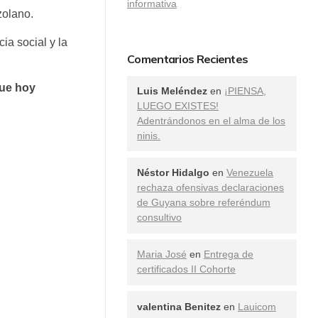
informativa
zolano.
ia social y la
Comentarios Recientes
que hoy
Luis Meléndez
en
¡PIENSA,
LUEGO EXISTES!
Adentrándonos en el alma de los
ninis.
Néstor Hidalgo
en
Venezuela
rechaza ofensivas declaraciones
de Guyana sobre referéndum
consultivo
Maria José
en
Entrega de
certificados II Cohorte
valentina Benitez
en
Lauicom