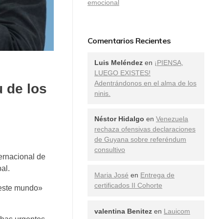
emocional
Comentarios Recientes
Luis Meléndez
en
¡PIENSA,
LUEGO EXISTES!
Adentrándonos en el alma de los
u de los
ninis.
Néstor Hidalgo
en
Venezuela
rechaza ofensivas declaraciones
de Guyana sobre referéndum
consultivo
ernacional de
al.
Maria José
en
Entrega de
certificados II Cohorte
 este mundo»
valentina Benitez
en
Lauicom