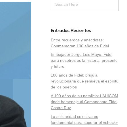
Entradas Recientes
Entre recuerdos y anécdotas:
Conmemoran 100 años de Fidel
Embajador Jorge Luis Mayo: Fidel
para nosotros es la historia, presente
y futuro
100 años de Fidel: brújula
revolucionaria que renueva el espíritu
de los pueblos
A 100 años de su natalicio: LAUICOM
rinde homenaje al Comandante Fidel
Castro Ruz
La solidaridad colectiva es
fundamental para superar el «shock»