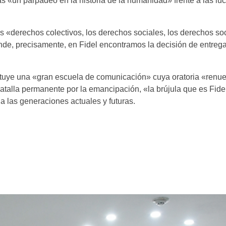
as «un parpadeo en la historia de la humanidad» frente a las lu
os «derechos colectivos, los derechos sociales, los derechos soc
nde, precisamente, en Fidel encontramos la decisión de entrega
tituye una «gran escuela de comunicación» cuya oratoria «renue
batalla permanente por la emancipación, «la brújula que es Fide
 las generaciones actuales y futuras.