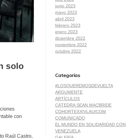
junio 2023
mayo 2023
abril 2023
febrero 2023
enero 2023
diciembre 2022
noviembre 2022
octubre 2022
n solo
Categorías
#LOSQUEREMOSDEVUELTA
ARGUMENTE
ARTÍCULOS
CÁTEDRA SEAN MACBRIDE
aciones
COHORTEXXIVLAUICOM
ntable con
COMUNICADO
EL MUNDO EN SOLIDARIDAD CON
VENEZUELA
to Raúl Castro,
GALERÍA