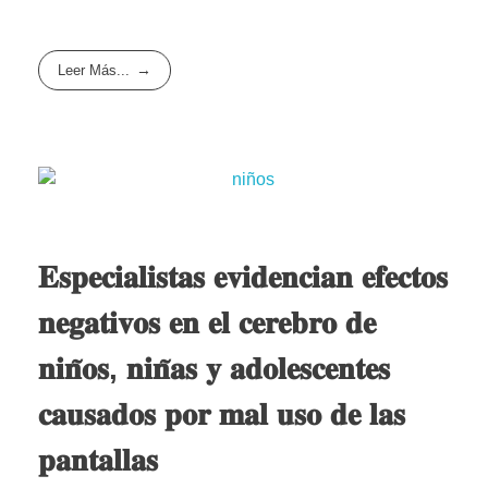
Leer Más...
𝐄𝐬𝐩𝐞𝐜𝐢𝐚𝐥𝐢𝐬𝐭𝐚𝐬 𝐞𝐯𝐢𝐝𝐞𝐧𝐜𝐢𝐚𝐧 𝐞𝐟𝐞𝐜𝐭𝐨𝐬
𝐧𝐞𝐠𝐚𝐭𝐢𝐯𝐨𝐬 𝐞𝐧 𝐞𝐥 𝐜𝐞𝐫𝐞𝐛𝐫𝐨 𝐝𝐞
𝐧𝐢𝐧̃𝐨𝐬, 𝐧𝐢𝐧̃𝐚𝐬 𝐲 𝐚𝐝𝐨𝐥𝐞𝐬𝐜𝐞𝐧𝐭𝐞𝐬
𝐜𝐚𝐮𝐬𝐚𝐝𝐨𝐬 𝐩𝐨𝐫 𝐦𝐚𝐥 𝐮𝐬𝐨 𝐝𝐞 𝐥𝐚𝐬
𝐩𝐚𝐧𝐭𝐚𝐥𝐥𝐚𝐬