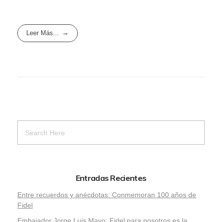
Leer Más...
Entradas Recientes
Entre recuerdos y anécdotas: Conmemoran 100 años de
Fidel
Embajador Jorge Luis Mayo: Fidel para nosotros es la