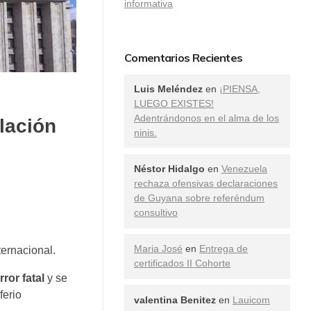
informativa
Comentarios Recientes
Luis Meléndez
en
¡PIENSA,
LUEGO EXISTES!
Adentrándonos en el alma de los
lación
ninis.
Néstor Hidalgo
en
Venezuela
rechaza ofensivas declaraciones
de Guyana sobre referéndum
consultivo
Maria José
en
Entrega de
ernacional.
certificados II Cohorte
ror fatal
y se
ferio
valentina Benitez
en
Lauicom