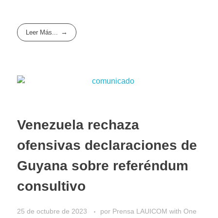
Leer Más...
Venezuela rechaza
ofensivas declaraciones de
Guyana sobre referéndum
consultivo
25 de octubre de 2023
por
Prensa LAUICOM
with
One