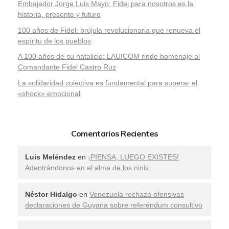
Embajador Jorge Luis Mayo: Fidel para nosotros es la
historia, presente y futuro
100 años de Fidel: brújula revolucionaria que renueva el
espíritu de los pueblos
A 100 años de su natalicio: LAUICOM rinde homenaje al
Comandante Fidel Castro Ruz
La solidaridad colectiva es fundamental para superar el
«shock» emocional
Comentarios Recientes
Luis Meléndez
en
¡PIENSA, LUEGO EXISTES!
Adentrándonos en el alma de los ninis.
Néstor Hidalgo
en
Venezuela rechaza ofensivas
declaraciones de Guyana sobre referéndum consultivo