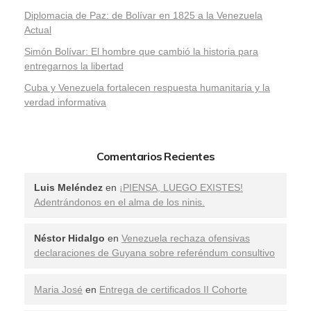
Diplomacia de Paz: de Bolívar en 1825 a la Venezuela
Actual
Simón Bolívar: El hombre que cambió la historia para
entregarnos la libertad
​Cuba y Venezuela fortalecen respuesta humanitaria y la
verdad informativa
Comentarios Recientes
Luis Meléndez
en
¡PIENSA, LUEGO EXISTES!
Adentrándonos en el alma de los ninis.
Néstor Hidalgo
en
Venezuela rechaza ofensivas
declaraciones de Guyana sobre referéndum consultivo
Maria José
en
Entrega de certificados II Cohorte