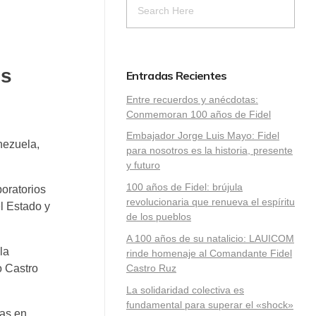
es
Entradas Recientes
Entre recuerdos y anécdotas:
Conmemoran 100 años de Fidel
Embajador Jorge Luis Mayo: Fidel
nezuela,
para nosotros es la historia, presente
y futuro
100 años de Fidel: brújula
oratorios
revolucionaria que renueva el espíritu
l Estado y
de los pueblos
A 100 años de su natalicio: LAUICOM
la
rinde homenaje al Comandante Fidel
o Castro
Castro Ruz
La solidaridad colectiva es
fundamental para superar el «shock»
cas en