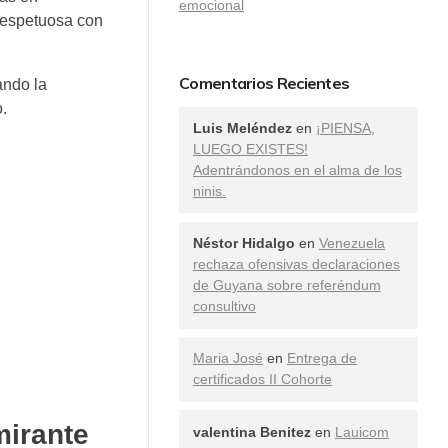
emocional
 respetuosa con
Comentarios Recientes
ando la
o.
Luis Meléndez
en
¡PIENSA,
LUEGO EXISTES!
Adentrándonos en el alma de los
ninis.
Néstor Hidalgo
en
Venezuela
rechaza ofensivas declaraciones
de Guyana sobre referéndum
consultivo
Maria José
en
Entrega de
certificados II Cohorte
mirante
valentina Benitez
en
Lauicom