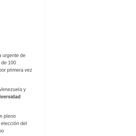
a urgente de
s de 100
por primera vez
 Venezuela y
iversidad
en pleno
elección del
so