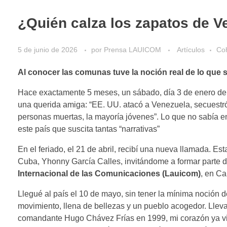
¿Quién calza los zapatos de V
5 de junio de 2026
por
Prensa LAUICOM
Artículos
Co
Al conocer las comunas tuve la noción real de lo que s
Hace exactamente 5 meses, un sábado, día 3 de enero de
una querida amiga: “EE. UU. atacó a Venezuela, secuestró
personas muertas, la mayoría jóvenes”. Lo que no sabía 
este país que suscita tantas “narrativas”
En el feriado, el 21 de abril, recibí una nueva llamada. E
Cuba, Yhonny García Calles, invitándome a formar parte de
Internacional de las Comunicaciones (Lauicom)
, en Ca
Llegué al país el 10 de mayo, sin tener la mínima noción d
movimiento, llena de bellezas y un pueblo acogedor. Lle
comandante Hugo Chávez Frías en 1999, mi corazón ya vi