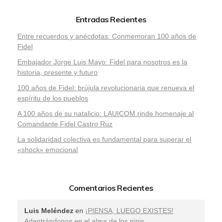
Entradas Recientes
Entre recuerdos y anécdotas: Conmemoran 100 años de
Fidel
Embajador Jorge Luis Mayo: Fidel para nosotros es la
historia, presente y futuro
100 años de Fidel: brújula revolucionaria que renueva el
espíritu de los pueblos
A 100 años de su natalicio: LAUICOM rinde homenaje al
Comandante Fidel Castro Ruz
La solidaridad colectiva es fundamental para superar el
«shock» emocional
Comentarios Recientes
Luis Meléndez
en
¡PIENSA, LUEGO EXISTES!
Adentrándonos en el alma de los ninis.