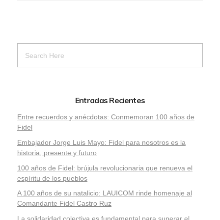
Entradas Recientes
Entre recuerdos y anécdotas: Conmemoran 100 años de
Fidel
Embajador Jorge Luis Mayo: Fidel para nosotros es la
historia, presente y futuro
100 años de Fidel: brújula revolucionaria que renueva el
espíritu de los pueblos
A 100 años de su natalicio: LAUICOM rinde homenaje al
Comandante Fidel Castro Ruz
La solidaridad colectiva es fundamental para superar el