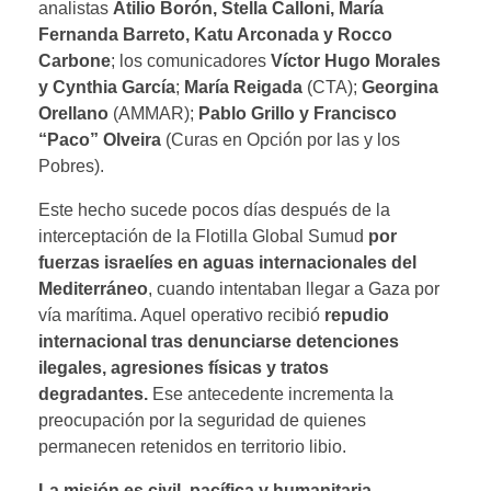
analistas
Atilio Borón, Stella Calloni, María
Fernanda Barreto, Katu Arconada y Rocco
Carbone
; los comunicadores
Víctor Hugo Morales
y Cynthia García
;
María Reigada
(CTA);
Georgina
Orellano
(AMMAR);
Pablo Grillo y Francisco
“Paco” Olveira
(Curas en Opción por las y los
Pobres).
Este hecho sucede pocos días después de la
interceptación de la Flotilla Global Sumud
por
fuerzas israelíes en aguas internacionales del
Mediterráneo
, cuando intentaban llegar a Gaza por
vía marítima. Aquel operativo recibió
repudio
internacional tras denunciarse detenciones
ilegales, agresiones físicas y tratos
degradantes.
Ese antecedente incrementa la
preocupación por la seguridad de quienes
permanecen retenidos en territorio libio.
La misión es civil, pacífica y humanitaria
.