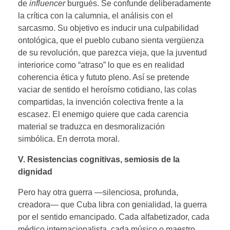
de
influencer
burgués. Se confunde deliberadamente
la crítica con la calumnia, el análisis con el
sarcasmo. Su objetivo es inducir una culpabilidad
ontológica, que el pueblo cubano sienta vergüenza
de su revolución, que parezca vieja, que la juventud
interiorice como “atraso” lo que es en realidad
coherencia ética y fututo pleno. Así se pretende
vaciar de sentido el heroísmo cotidiano, las colas
compartidas, la invención colectiva frente a la
escasez. El enemigo quiere que cada carencia
material se traduzca en desmoralización
simbólica. En derrota moral.
V. Resistencias cognitivas
,
semiosis
de la
dignidad
Pero hay otra guerra —silenciosa, profunda,
creadora— que Cuba libra con genialidad, la guerra
por el sentido emancipado. Cada alfabetizador, cada
médico internacionalista, cada músico o maestro,