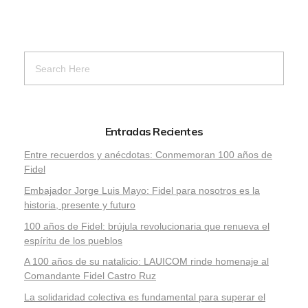
Entradas Recientes
Entre recuerdos y anécdotas: Conmemoran 100 años de
Fidel
Embajador Jorge Luis Mayo: Fidel para nosotros es la
historia, presente y futuro
100 años de Fidel: brújula revolucionaria que renueva el
espíritu de los pueblos
A 100 años de su natalicio: LAUICOM rinde homenaje al
Comandante Fidel Castro Ruz
La solidaridad colectiva es fundamental para superar el