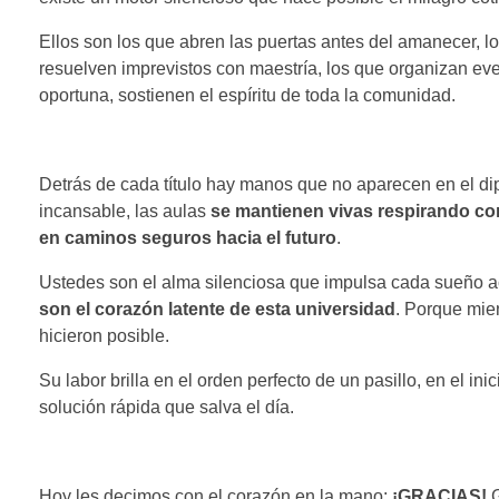
Ellos son los que abren las puertas antes del amanecer, 
resuelven imprevistos con maestría, los que organizan eve
oportuna, sostienen el espíritu de toda la comunidad.
Detrás de cada título hay manos que no aparecen en el dipl
incansable, las aulas
se mantienen vivas respirando c
en caminos seguros hacia el futuro
.
Ustedes son el alma silenciosa que impulsa cada sueño ac
son el corazón latente de esta universidad
. Porque mie
hicieron posible.
Su labor brilla en el orden perfecto de un pasillo, en el ini
solución rápida que salva el día.
Hoy les decimos con el corazón en la mano:
¡GRACIAS!
G