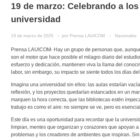
19 de marzo: Celebrando a los
universidad
19 de marzo de 2025
por
Prensa LAUICOM
Nacionales
Prensa LAUICOM- Hay un grupo de personas que, aunque no 
son el motor que hace posible el milagro diario del estudio
esfuerzo y dedicación, mantienen viva la llama del conoc
labor, sin embargo, su impacto se siente todos los días del
Imagina una universidad sin ellos: las aulas estarían vacía
reflexión, y los proyectos quedarían estancados en un mar 
marquen la hora correcta, que las bibliotecas estén impec
trabajo es como el aire: no siempre se ve, pero es esencial
Este día es una oportunidad para recordar que la universi
limpian, mentes que organizan y corazones que apoyan a l
problemas y los creadores de ambientes que inspiran. Sin e