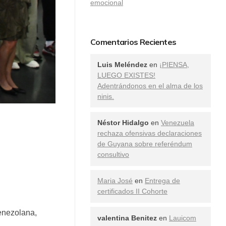
emocional
Comentarios Recientes
Luis Meléndez
en
¡PIENSA,
LUEGO EXISTES!
Adentrándonos en el alma de los
ninis.
Néstor Hidalgo
en
Venezuela
rechaza ofensivas declaraciones
de Guyana sobre referéndum
consultivo
Maria José
en
Entrega de
certificados II Cohorte
enezolana,
valentina Benitez
en
Lauicom