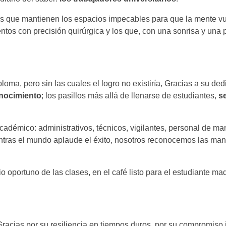
los que mantienen los espacios impecables para que la mente vu
ntos con precisión quirúrgica y los que, con una sonrisa y una 
oma, pero sin las cuales el logro no existiría, Gracias a su ded
onocimiento
; los pasillos más allá de llenarse de estudiantes,
s
adémico: administrativos, técnicos, vigilantes, personal de ma
ntras el mundo aplaude el éxito, nosotros reconocemos las man
cio oportuno de las clases, en el café listo para el estudiante ma
racias por su resiliencia en tiempos duros, por su compromiso 