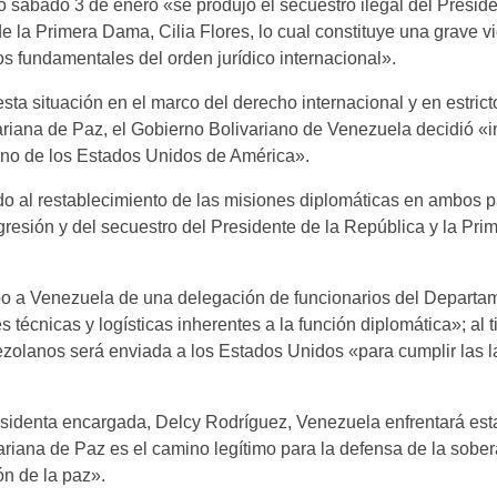
do sábado 3 de enero «se produjo el secuestro ilegal del Presid
 la Primera Dama, Cilia Flores, lo cual constituye una grave vi
os fundamentales del orden jurídico internacional».
ta situación en el marco del derecho internacional y en estrict
ariana de Paz, el Gobierno Bolivariano de Venezuela decidió «in
erno de los Estados Unidos de América».
o al restablecimiento de las misiones diplomáticas en ambos p
resión y del secuestro del Presidente de la República y la Pri
ibo a Venezuela de una delegación de funcionarios del Departa
 técnicas y logísticas inherentes a la función diplomática»; al
olanos será enviada a los Estados Unidos «para cumplir las 
residenta encargada, Delcy Rodríguez, Venezuela enfrentará est
riana de Paz es el camino legítimo para la defensa de la sober
ón de la paz».