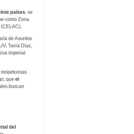
inte países
, se
ribe como Zona
s (CELAC).
aría de Asuntos
UV, Tania Díaz,
iva imperial
y respetuosas
go, que
el
iales buscan
tal del