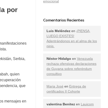
emocional
la por
Comentarios Recientes
Luis Meléndez
en
¡PIENSA,
LUEGO EXISTES!
Adentrándonos en el alma de los
 manifestaciones
ninis.
sta.
kistán, Serbia,
Néstor Hidalgo
en
Venezuela
rechaza ofensivas declaraciones
de Guyana sobre referéndum
consultivo
Sabah, quien
 recuperación
ependencia, que
Maria José
en
Entrega de
certificados II Cohorte
idos mensajes en
valentina Benitez
en
Lauicom