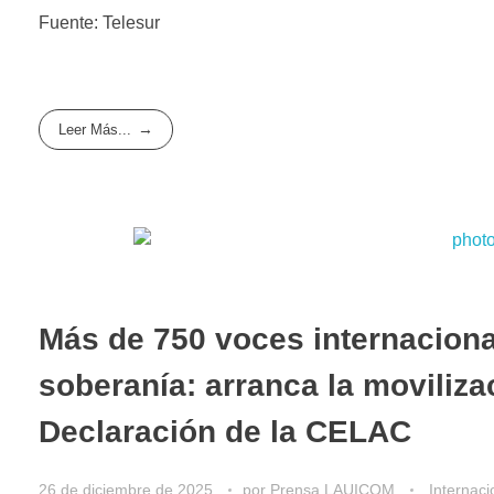
Fuente: Telesur
Leer Más...
Más de 750 voces internaciona
soberanía: arranca la movilizac
Declaración de la CELAC
26 de diciembre de 2025
por
Prensa LAUICOM
Internaci