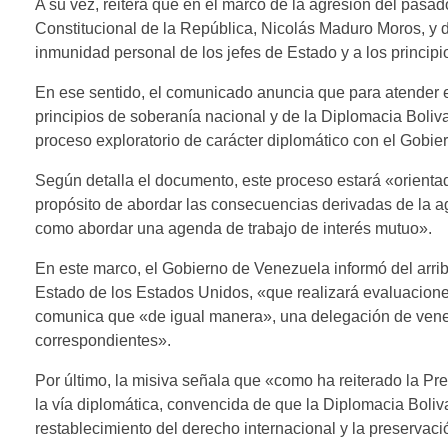
A su vez, reitera que en el marco de la agresión del pasa
Constitucional de la República, Nicolás Maduro Moros, y de
inmunidad personal de los jefes de Estado y a los principi
En ese sentido, el comunicado anuncia que para atender es
principios de soberanía nacional y de la Diplomacia Boliv
proceso exploratorio de carácter diplomático con el Gobi
Según detalla el documento, este proceso estará «orientad
propósito de abordar las consecuencias derivadas de la ag
como abordar una agenda de trabajo de interés mutuo».
En este marco, el Gobierno de Venezuela informó del arr
Estado de los Estados Unidos, «que realizará evaluaciones
comunica que «de igual manera», una delegación de venez
correspondientes».
Por último, la misiva señala que «como ha reiterado la P
la vía diplomática, convencida de que la Diplomacia Boliva
restablecimiento del derecho internacional y la preservaci