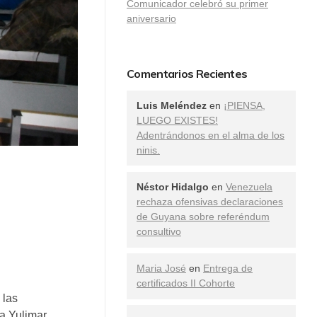
Comunicador celebró su primer
aniversario
Comentarios Recientes
Luis Meléndez
en
¡PIENSA,
LUEGO EXISTES!
Adentrándonos en el alma de los
ninis.
Néstor Hidalgo
en
Venezuela
rechaza ofensivas declaraciones
de Guyana sobre referéndum
consultivo
Maria José
en
Entrega de
certificados II Cohorte
 las
ta Yulimar